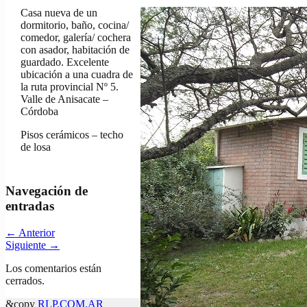
Casa nueva de un
dormitorio, baño, cocina/
comedor, galería/ cochera
con asador, habitación de
guardado. Excelente
ubicación a una cuadra de
la ruta provincial Nº 5.
Valle de Anisacate –
Córdoba
Pisos cerámicos – techo
de losa
Navegación de
entradas
←
Anterior
Siguiente
→
Los comentarios están
cerrados.
&copy
RLP.COM.AR