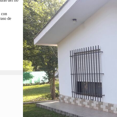
ras del río
a con
raso de