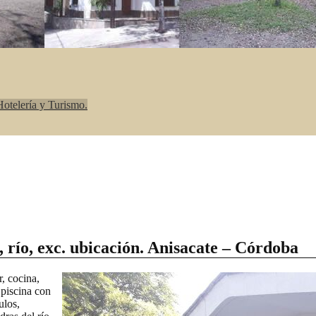
otelería y Turismo.
 río, exc. ubicación. Anisacate – Córdoba
, cocina,
 piscina con
ulos,