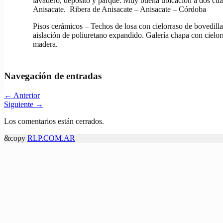
lavadero, depósito y parque. Muy buena ubicación a dos cuad
Anisacate. Ribera de Anisacate – Anisacate – Córdoba
Pisos cerámicos – Techos de losa con cielorraso de bovedill
aislación de poliuretano expandido. Galería chapa con cielor
madera.
Navegación de entradas
←
Anterior
Siguiente
→
Los comentarios están cerrados.
&copy
RLP.COM.AR