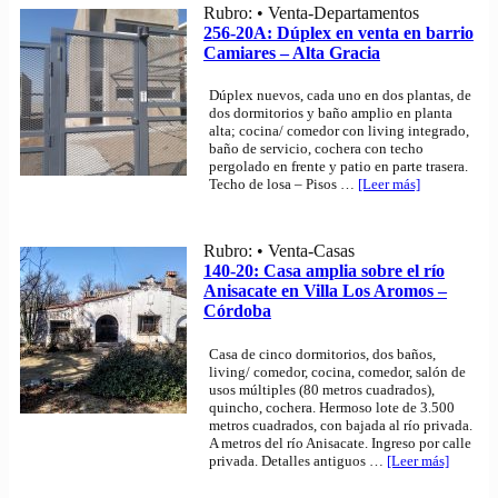
Rubro: • Venta-Departamentos
256-20A: Dúplex en venta en barrio
Camiares – Alta Gracia
Dúplex nuevos, cada uno en dos plantas, de
dos dormitorios y baño amplio en planta
alta; cocina/ comedor con living integrado,
baño de servicio, cochera con techo
pergolado en frente y patio en parte trasera.
Techo de losa – Pisos
…
[Leer más]
Rubro: • Venta-Casas
140-20: Casa amplia sobre el río
Anisacate en Villa Los Aromos –
Córdoba
Casa de cinco dormitorios, dos baños,
living/ comedor, cocina, comedor, salón de
usos múltiples (80 metros cuadrados),
quincho, cochera. Hermoso lote de 3.500
metros cuadrados, con bajada al río privada.
A metros del río Anisacate. Ingreso por calle
privada. Detalles antiguos
…
[Leer más]