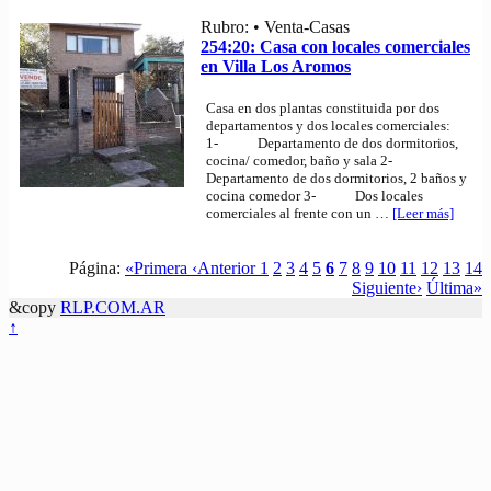
Rubro: • Venta-Casas
254:20: Casa con locales comerciales
en Villa Los Aromos
Casa en dos plantas constituida por dos
departamentos y dos locales comerciales:
1- Departamento de dos dormitorios,
cocina/ comedor, baño y sala 2-
Departamento de dos dormitorios, 2 baños y
cocina comedor 3- Dos locales
comerciales al frente con un
…
[Leer más]
Página:
«Primera
‹Anterior
1
2
3
4
5
6
7
8
9
10
11
12
13
14
Siguiente›
Última»
&copy
RLP.COM.AR
↑