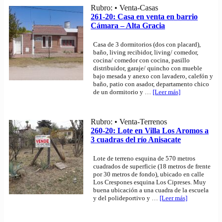
Rubro: • Venta-Casas
261-20: Casa en venta en barrio
Cámara – Alta Gracia
Casa de 3 dormitorios (dos con placard),
baño, living recibidor, living/ comedor,
cocina/ comedor con cocina, pasillo
distribuidor, garaje/ quincho con mueble
bajo mesada y anexo con lavadero, calefón y
baño, patio con asador, departamento chico
de un dormitorio y
…
[Leer más]
Rubro: • Venta-Terrenos
260-20: Lote en Villa Los Aromos a
3 cuadras del río Anisacate
Lote de terreno esquina de 570 metros
cuadrados de superficie (18 metros de frente
por 30 metros de fondo), ubicado en calle
Los Crespones esquina Los Cipreses. Muy
buena ubicación a una cuadra de la escuela
y del polideportivo y
…
[Leer más]