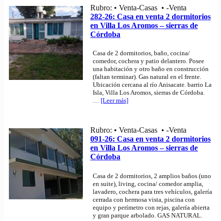
Rubro: • Venta-Casas • -Venta
282-26: Casa en venta 2 dormitorios
en Villa Los Aromos – sierras de
Córdoba
Casa de 2 dormitorios, baño, cocina/
comedor, cochera y patio delantero. Posee
una habitación y otro baño en construcción
(faltan terminar). Gas natural en el frente.
Ubicación cercana al río Anisacate. barrio La
Isla, Villa Los Aromos, sierras de Córdoba.
…
[Leer más]
Rubro: • Venta-Casas • -Venta
091-26: Casa en venta 2 dormitorios
en Villa Los Aromos – sierras de
Córdoba
Casa de 2 dormitorios, 2 amplios baños (uno
en suite), living, cocina/ comedor amplia,
lavadero, cochera para tres vehículos, galería
cerrada con hermosa vista, piscina con
equipo y perímetro con rejas, galería abierta
y gran parque arbolado. GAS NATURAL.