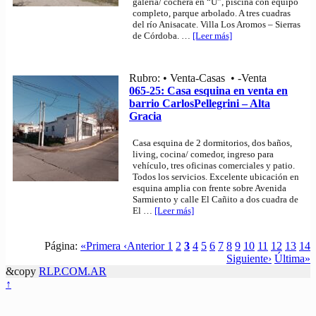
galería/ cochera en “U”, piscina con equipo
completo, parque arbolado. A tres cuadras
del río Anisacate. Villa Los Aromos – Sierras
de Córdoba.
…
[Leer más]
Rubro: • Venta-Casas • -Venta
065-25: Casa esquina en venta en
barrio CarlosPellegrini – Alta
Gracia
Casa esquina de 2 dormitorios, dos baños,
living, cocina/ comedor, ingreso para
vehículo, tres oficinas comerciales y patio.
Todos los servicios. Excelente ubicación en
esquina amplia con frente sobre Avenida
Sarmiento y calle El Cañito a dos cuadra de
El
…
[Leer más]
Página:
«Primera
‹Anterior
1
2
3
4
5
6
7
8
9
10
11
12
13
14
Siguiente›
Última»
&copy
RLP.COM.AR
↑