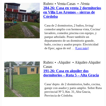
Rubro: • Venta-Casas • -Venta
284-26: Casa en venta 2 dormitorios
en Villa Los Aromos – sierras de
Córdoba
Casa de 2 dormitorios, 2 baños, living/
comedor amplio con hermosa vista, Cocina/
lavadero, comedor, piscina con equipo, y
parque arbolado. Posee también un
departamento de un dormitorio grande,
baño, cocina y asador propio. Electricidad
de Epec, agua de red
…
[Leer más]
Rubro: • -Alquiler • Alquiler-Alquiler
Casas
191-26: Casa en alquiler dos
dormitorios – Ruta 5 – Alta Gracia
Casa/ depto. de 2 dormitorios, baño, cocina,
garaje con asador y patio amplio. Sobre Ruta
provincial Nº 5, Km. 31, Alta Gracia,
Provincia de Córdoba.