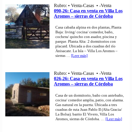
Rubro: • Venta-Casas • -Venta
090-26: Casa en venta en Villa Los
Aromos – sierras de Córdoba
Casa cabaña alpina en dos plantas, Planta
Baja: living/ cocina/ comedor, baño,
cochera/ quincho con asador, piscina y
parque. Planta Alta: 2 dormitorios con
placard. Ubicada a dos cuadras del río
Anisacate. La Isla – Villa Los Aromos –
sierras
…
[Leer más]
Rubro: • Venta-Casas • -Venta
026-26: Casa en venta en Villa Los
Aromos – sierras de Córdoba
Casa de un dormitorio, baño con antebaño,
cocina/ comedor amplia, patio, con alarma.
Gas natural en la puerta. Ubicada a tres
cuadras de ruta Juan Pablo II (Alta Gracia/
La Bolsa). barrio El Vivero, Villa Los
Aromos, sierras de Córdoba.
…
[Leer más]