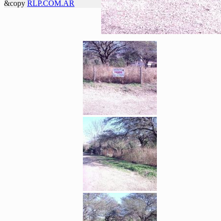
&copy
RLP.COM.AR