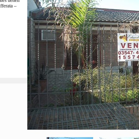
les tienen
fferata –