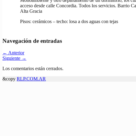
Monoambiente y otro departamento de un dormitorio, los cua
acceso desde calle Concordia. Todos los servicios. Barrio Ca
Alta Gracia
Pisos: cerámicos – techo: losa a dos aguas con tejas
Navegación de entradas
←
Anterior
Siguiente
→
Los comentarios están cerrados.
&copy
RLP.COM.AR