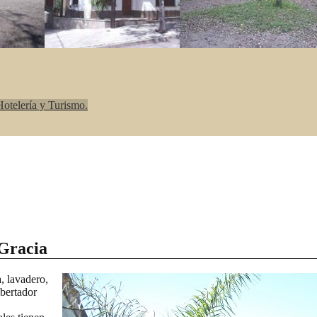
otelería y Turismo.
 Gracia
, lavadero,
ibertador