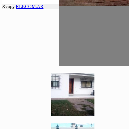
&copy
RLP.COM.AR