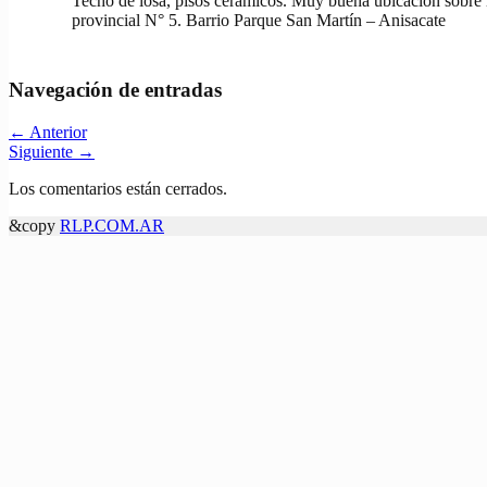
Techo de losa, pisos cerámicos. Muy buena ubicación sobre 
provincial N° 5. Barrio Parque San Martín – Anisacate
Navegación de entradas
←
Anterior
Siguiente
→
Los comentarios están cerrados.
&copy
RLP.COM.AR