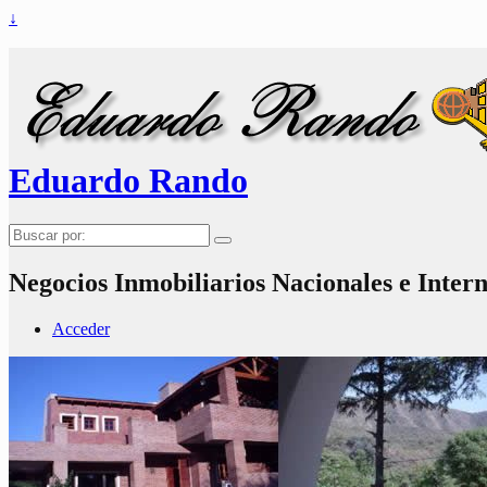
↓
Eduardo Rando
Buscar
por:
Negocios Inmobiliarios Nacionales e Inter
Acceder