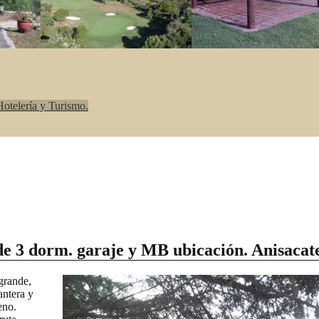
otelería y Turismo.
de 3 dorm. garaje y MB ubicación. Anisaca
grande,
antera y
eno.