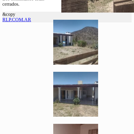
cerrados.
&copy
RLP.COM.AR